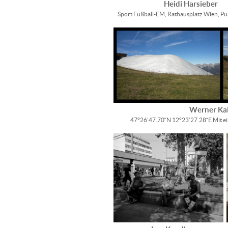
Heidi Harsieber
Sport Fußball-EM, Rathausplatz Wien, Pu
Werner Kal
47°26’47.70“N 12°23’27.28“E Mit ei