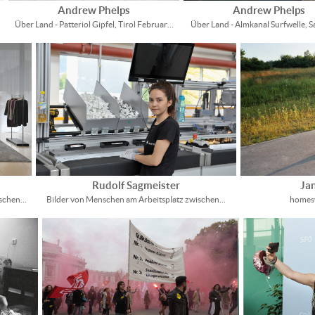
Andrew Phelps
Andrew Phelps
Über Land - Patteriol Gipfel, Tirol Februar…
Über Land - Almkanal Surfwelle, 
Rudolf Sagmeister
Ja
ischen…
Bilder von Menschen am Arbeitsplatz zwischen…
homesw