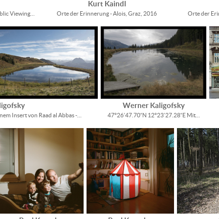
Kurt Kaindl
blic Viewing…
Orte der Erinnerung - Alois, Graz, 2016
Orte der Eri
igofsky
Werner Kaligofsky
nem Insert von Raad al Abbas -…
47°26’47.70“N 12°23’27.28“E Mit…