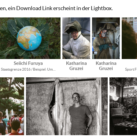
cken, ein Download Link erscheint in der Lightbox.
Seiichi Furuya
Katharina
Katharina
Gruzei
Gruzei
Staatsgrenze 2016 / Beispiel: Um…
Sport 