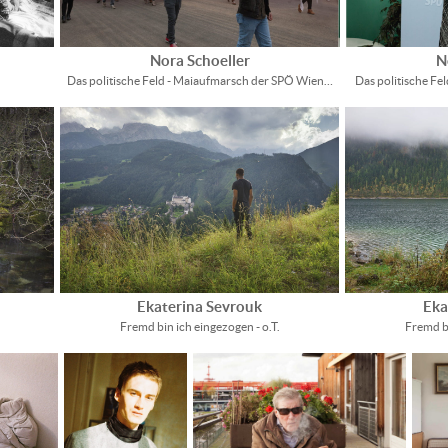
Nora Schoeller
N
Das politische Feld - Maiaufmarsch der SPÖ Wien…
Das politische Fe
Ekaterina Sevrouk
Eka
Fremd bin ich eingezogen - o.T.
Fremd bi