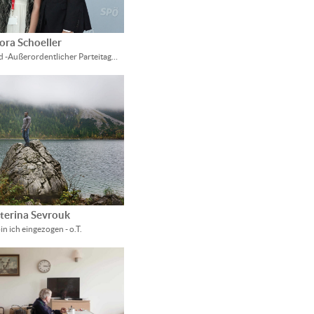
ora Schoeller
ld -Außerordentlicher Parteitag…
terina Sevrouk
n ich eingezogen - o.T.