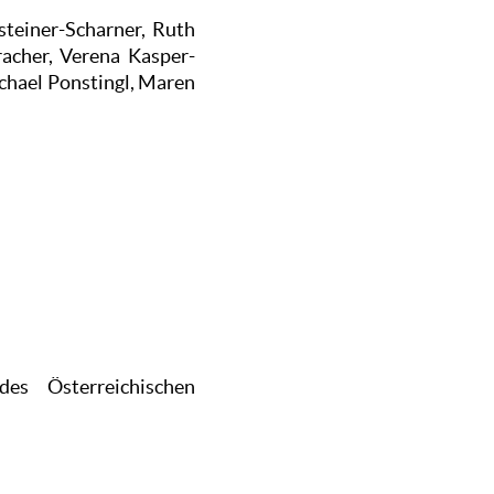
steiner-Scharner, Ruth
racher, Verena Kasper-
ichael Ponstingl, Maren
es Österreichischen