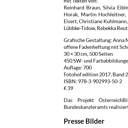
mit Texten von:
Reinhard Braun, Silvia Eibl
Horak, Martin Hochleitner,
Eisert, Christiane Kuhlmann,
Lübbke-Tidow, Rebekka Reuter
Grafische Gestaltung: Anna M
offene Fadenheftung mit Sc
30 × 30 cm, 500 Seiten
450 SW- und Farbabbildung
Auflage: 700
Fotohof edition 2017, Band 
ISBN: 978-3-902993-50-2
€ 39
Das Projekt ÖsterreichB
Bundeskanzleramts realisiert
Presse Bilder