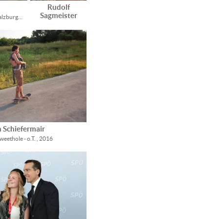
Rudolf
Sagmeister
Salzburg…
n Schiefermair
eethole - o.T. , 2016