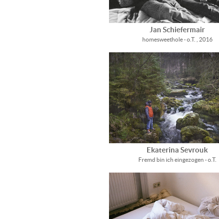
Jan Schiefermair
homesweethole - o.T. , 2016
Ekaterina Sevrouk
Fremd bin ich eingezogen - o.T.