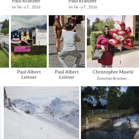
Paul Kranzler
Paul Kranzler
Im Tal - o.T. , 2016
Im Tal - o.T. , 2016
Paul Albert
Paul Albert
Christopher Mavrič
Leitner
Leitner
Zwischen Brücken…