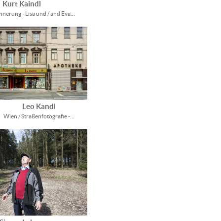
Kurt Kaindl
nnerung - Lisa und / and Eva…
Leo Kandl
Wien / Straßenfotografie -…