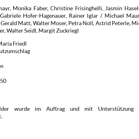
mayr, Monika Faber, Christine Frisinghelli, Jasmin Hasel
 Gabriele Hofer-Hagenauer, Rainer Iglar / Michael Mau
 Gerald Matt, Walter Moser, Petra Noll, Astrid Peterle, M
, Walter Seidl, Margit Zuckriegl
aria Friedl
hutzumschlag
en
250
ilder wurde im Auftrag und mit Unterstützung d
.